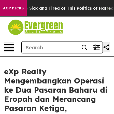
e Are Sick and Tired of This Politics of Hatred”
The S
AGP PICKS
eXp Realty
Mengembangkan Operasi
ke Dua Pasaran Baharu di
Eropah dan Merancang
Pasaran Ketiga,